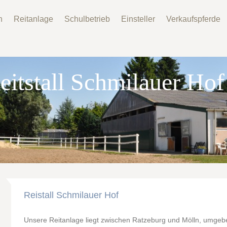
n
Reitanlage
Schulbetrieb
Einsteller
Verkaufspferde
eitstall Schmilauer Hof
Reistall Schmilauer Hof
Unsere Reitanlage liegt zwischen Ratzeburg und Mölln, umge